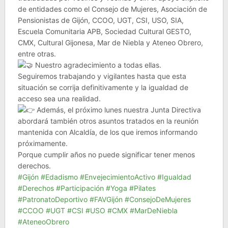
de entidades como el Consejo de Mujeres, Asociación de
Pensionistas de Gijón, CCOO, UGT, CSI, USO, SIA,
Escuela Comunitaria APB, Sociedad Cultural GESTO,
CMX, Cultural Gijonesa, Mar de Niebla y Ateneo Obrero,
entre otras.
Nuestro agradecimiento a todas ellas.
Seguiremos trabajando y vigilantes hasta que esta
situación se corrija definitivamente y la igualdad de
acceso sea una realidad.
Además, el próximo lunes nuestra Junta Directiva
abordará también otros asuntos tratados en la reunión
mantenida con Alcaldía, de los que iremos informando
próximamente.
Porque cumplir años no puede significar tener menos
derechos.
#Gijón
#Edadismo
#EnvejecimientoActivo
#Igualdad
#Derechos
#Participación
#Yoga
#Pilates
#PatronatoDeportivo
#FAVGijón
#ConsejoDeMujeres
#CCOO
#UGT
#CSI
#USO
#CMX
#MarDeNiebla
#AteneoObrero