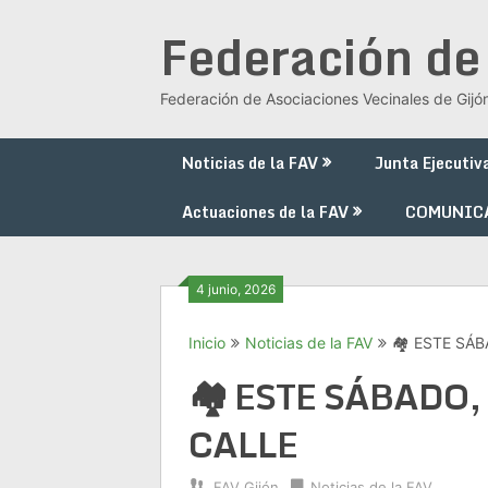
Saltar
Federación de
al
contenido
Federación de Asociaciones Vecinales de Gijó
Noticias de la FAV
Junta Ejecutiv
Actuaciones de la FAV
COMUNIC
4 junio, 2026
Inicio
Noticias de la FAV
🏘️ ESTE SÁ
🏘️ ESTE SÁBADO,
CALLE
FAV Gijón
Noticias de la FAV