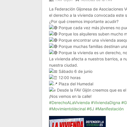
La Federación Gijonesa de Asociaciones Ve
el derecho a la vivienda convocada este s
¿Por qué creemos importante acudir?
Porque cada vez más jóvenes no pu
Porque los alquileres suben mucho má
Porque encontrar una vivienda asequi
Porque muchas familias destinan una
Porque la vivienda es un derecho, no
La vivienda afecta a nuestros barrios, a nu
nuestra ciudad.
Sábado 6 de junio
12:00 horas
Plaza del Humedal
Desde la FAV Gijón creemos que es el 
¡Nos vemos en la calle!
#DerechoALaVivienda
#ViviendaDigna
#G
#MovimientoVecinal
#6J
#Manifestación