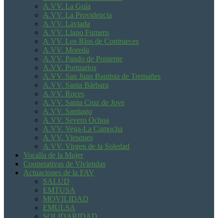
A.VV. La Guía
A.VV. La Providencia
A.VV. Laviada
A.VV. Llano Fumeru
A.VV. Los Ríos de Contrueces
A.VV. Moreda
A.VV. Pando de Poniente
A.VV. Portuarios
A.VV. San Juan Bautista de Tremañes
A.VV. Santa Bárbara
A.VV. Roces
A.VV. Santa Cruz de Jove
A.VV. Santiago
A.VV. Severo Ochoa
A.VV. Vega-La Camocha
A.VV. Viesques
A.VV. Virgen de la Soledad
Vocalía de la Mujer
Cooperativas de Viviendas
Actuaciones de la FAV
SALUD
EMTUSA
MOVILIDAD
EMULSA
SOLIDARIDAD