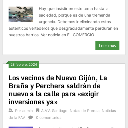
Hay que insistir en este tema hasta la
saciedad, porque es de una tremenda
urgencia. Debemos ir eliminando estos
auténticos vertederos que desgraciadamente perduran en
nuestros barrios. Ver noticia en EL COMERCIO
Leer más
28 febrero, 2024
Los vecinos de Nuevo Gijón, La
Braña y Perchera saldrán de
nuevo a la calle para «exigir
inversiones ya»
Por
admin
A.VV. Santiago
,
Notas de Prensa
,
Noticias
de la FAV
0 comentarios