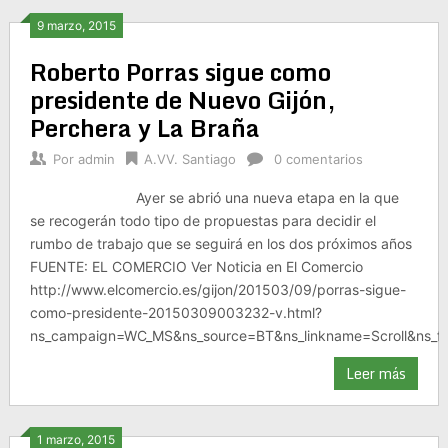
9 marzo, 2015
Roberto Porras sigue como
presidente de Nuevo Gijón,
Perchera y La Braña
Por
admin
A.VV. Santiago
0 comentarios
Ayer se abrió una nueva etapa en la que
se recogerán todo tipo de propuestas para decidir el
rumbo de trabajo que se seguirá en los dos próximos años
FUENTE: EL COMERCIO Ver Noticia en El Comercio
http://www.elcomercio.es/gijon/201503/09/porras-sigue-
como-presidente-20150309003232-v.html?
ns_campaign=WC_MS&ns_source=BT&ns_linkname=Scroll&ns_
Leer más
1 marzo, 2015