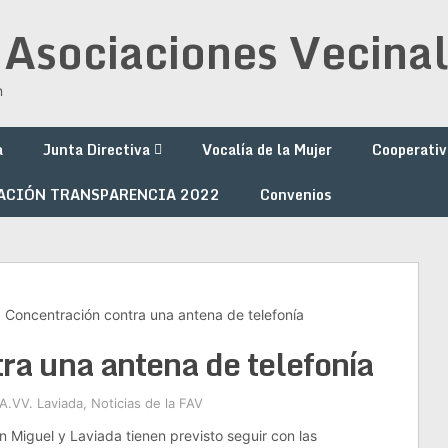
 Asociaciones Vecinal
n
a
Junta Directiva
Vocalía de la Mujer
Cooperativ
ACIÓN TRANSPARENCIA 2022
Convenios
Concentración contra una antena de telefonía
ra una antena de telefonía
A.VV. Laviada
,
Noticias de la FAV
n Miguel y Laviada tienen previsto seguir con las