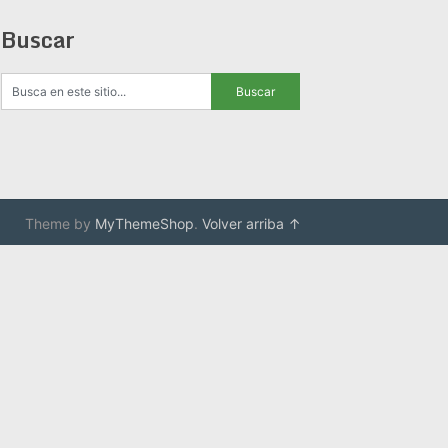
Buscar
Theme by
MyThemeShop
.
Volver arriba ↑