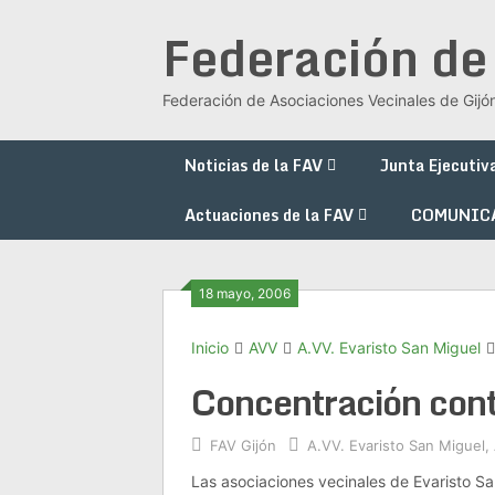
Saltar
Federación de
al
contenido
Federación de Asociaciones Vecinales de Gijó
Noticias de la FAV
Junta Ejecutiv
Actuaciones de la FAV
COMUNIC
18 mayo, 2006
Inicio
AVV
A.VV. Evaristo San Miguel
Concentración cont
FAV Gijón
A.VV. Evaristo San Miguel
,
Las asociaciones vecinales de Evaristo Sa