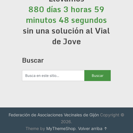
880 días 3 horas 59
minutos 48 segundos
sin una solución al Vial
de Jove
Buscar
Federación de Asociaciones Vecinales de Gijón
Copyright ©
2026.
Theme by
MyThemeShop
.
Volver arriba ↑