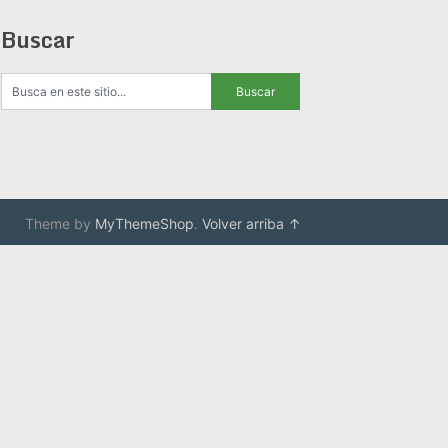
Buscar
Theme by
MyThemeShop
.
Volver arriba ↑