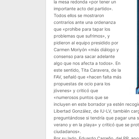
la mesa redonda «por tener un
importante acto del partido».
Todos ellos se mostraron
contrarios ante una ordenanza
que «prohíbe para tapar los
problemas que sufrimos», y
pidieron al equipo presidido por
Carmen Moriyón «más diálogo y
consenso para sacar adelante
algo que nos afecta a todos». En
este sentido, Tita Caravera, de la
FAV, señaló que «hacen falta más
propuestas de ocio para los
jóvenes» y criticó que
«numerosos puntos que se
incluyen en este borrador ya estén recog
Libertad González, de IU-LV, también ca
preguntándose si tendría que pagar una 
verano y en la playa» y criticó que se prot
ciudadanos».
Por su lado, Eduardo Carreño, del PP, a