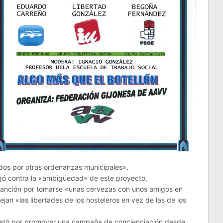
idos por otras ordenanzas municipales».
rgó contra la «ambigüedad» de este proyecto,
sanción por tomarse «unas cervezas con unos amigos en
ejan «las libertades de los hosteleros en vez de las de los
postó por promover una campaña de concienciación desde