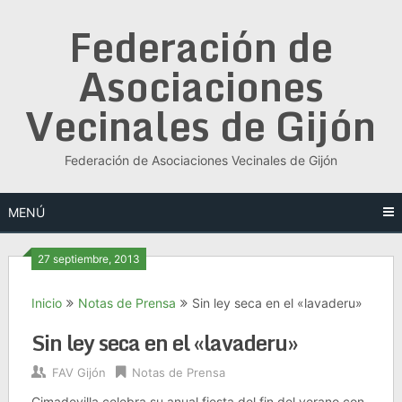
Saltar
Federación de
al
contenido
Asociaciones
Vecinales de Gijón
Federación de Asociaciones Vecinales de Gijón
MENÚ
27 septiembre, 2013
Inicio
Notas de Prensa
Sin ley seca en el «lavaderu»
Sin ley seca en el «lavaderu»
FAV Gijón
Notas de Prensa
Cimadevilla celebra su anual fiesta del fin del verano con