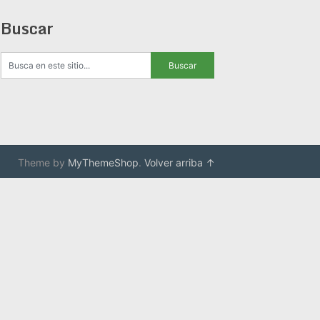
Buscar
Theme by
MyThemeShop
.
Volver arriba ↑