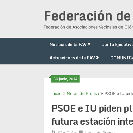
Saltar
Federación de
al
contenido
Federación de Asociaciones Vecinales de Gijó
Noticias de la FAV
Junta Ejecutiv
Actuaciones de la FAV
COMUNIC
30 junio, 2014
Inicio
Notas de Prensa
PSOE e IU pide
PSOE e IU piden pl
futura estación in
FAV Gijón
Notas de Prensa