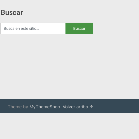
Buscar
Theme by
MyThemeShop
.
Volver arriba ↑