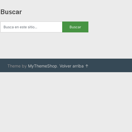
Buscar
Theme by
MyThemeShop
.
Volver arriba ↑