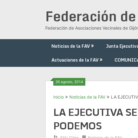
Saltar
Federación de
al
contenido
Federación de Asociaciones Vecinales de Gijó
Noticias de la FAV
Junta Ejecutiv
Actuaciones de la FAV
COMUNIC
26 agosto, 2014
Inicio
Noticias de la FAV
LA EJECUTI
LA EJECUTIVA S
PODEMOS
FAV Gijón
Noticias de la FAV