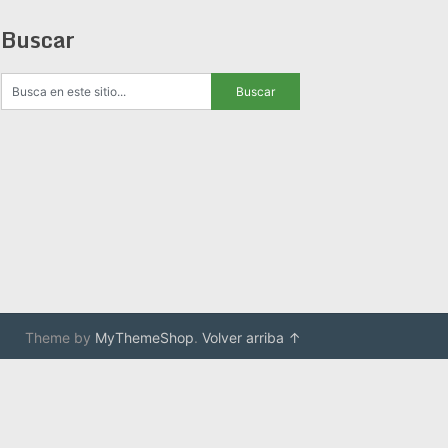
Buscar
Theme by
MyThemeShop
.
Volver arriba ↑