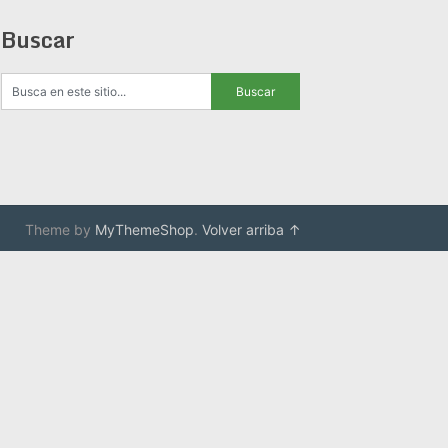
Buscar
Theme by
MyThemeShop
.
Volver arriba ↑