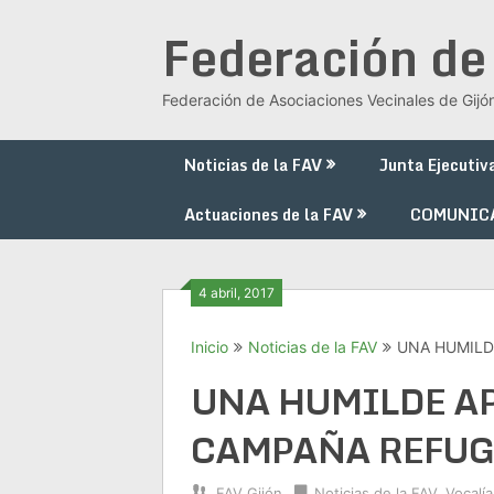
Saltar
Federación de
al
contenido
Federación de Asociaciones Vecinales de Gijó
Noticias de la FAV
Junta Ejecutiv
Actuaciones de la FAV
COMUNIC
4 abril, 2017
Inicio
Noticias de la FAV
UNA HUMILD
UNA HUMILDE A
CAMPAÑA REFUG
FAV Gijón
Noticias de la FAV
,
Vocalía