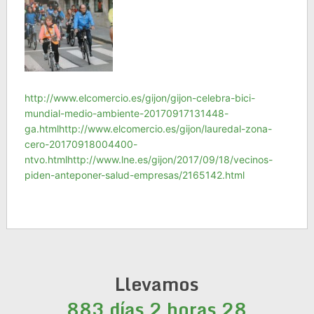
http://www.elcomercio.es/gijon/gijon-celebra-bici-
mundial-medio-ambiente-20170917131448-
ga.html
http://www.elcomercio.es/gijon/lauredal-zona-
cero-20170918004400-
ntvo.html
http://www.lne.es/gijon/2017/09/18/vecinos-
piden-anteponer-salud-empresas/2165142.html
Llevamos
883 días 2 horas 28