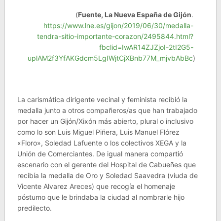
(
Fuente, La Nueva España de Gijón
.
https://www.lne.es/gijon/2019/06/30/medalla-
tendra-sitio-importante-corazon/2495844.html?
fbclid=IwAR14ZJZjoI-2tI2G5-
uplAM2f3YfAKGdcm5LgIWjtCjXBnb77M_mjvbAbBc
)
La carismática dirigente vecinal y feminista recibió la
medalla junto a otros compañeros/as que han trabajado
por hacer un Gijón/Xixón más abierto, plural o inclusivo
como lo son Luis Miguel Piñera, Luis Manuel Flórez
«Floro», Soledad Lafuente o los colectivos XEGA y la
Unión de Comerciantes. De igual manera compartió
escenario con el gerente del Hospital de Cabueñes que
recibía la medalla de Oro y Soledad Saavedra (viuda de
Vicente Alvarez Areces) que recogía el homenaje
póstumo que le brindaba la ciudad al nombrarle hijo
predilecto.