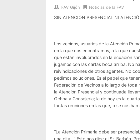
FAV Gijón
Noticias de la FAV
SIN ATENCIÓN PRESENCIAL NI ATENCIÓ
Los vecinos, usuarios de la Atención Prim
en la que nos encontramos, a la que nuest
que están involucrados en la ecuación sani
jugamos con las cartas boca arriba. No ha
reivindicaciones de otros agentes. No cob
pedimos soluciones. Es el papel que tenem
Federación de Vecinos a lo largo de toda n
la Atención Presencial y continuada llevam
Ochoa y Consejería; la de hoy es la cuar
tantas reuniones en las que, o se nos ha
“La Atención Primaria debe ser presencia
una cita…” Esto nos dice el Sr. Barbón, Pr