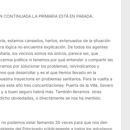
N CONTINUADA LA PRIMARIA ESTÁ EN PARADA.
aria, estamos cansados, hartos, extenuados de la situación
ra lógica no encuentra explicación. De todos los agentes
taria, los vecinos somos los únicos, parece ser, que
cemos política ni tenemos por qué entender o compartir las
ramos por solucionar los problemas, reivindicamos y
os que desarrollar y es el que hemos llevado en la
uestra trayectoria en problemas sanitarios. Para la vuelta a
os este año tres concentraciones: Puerta de la Villa, Severo
ta y a buen seguro habrá más. También llevamos otras
n dicho obviedades, o directamente se nos ha mentido.
l, no podemos estar llamando 30 veces para que nos den
esidente del Principado públicamente a todos los asturianos.