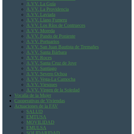
A.VV. La Guía
A.VV. La Providencia
A.VV. Laviada
A.VV. Llano Fumeru
A.VV. Los Ríos de Contrueces
A.VV. Moreda
A.VV. Pando de Poniente
A.VV. Portuarios
A.VV. San Juan Bautista de Tremañes
A.VV. Santa Bárbara
A.VV. Roces
A.VV. Santa Cruz de Jove
A.VV. Santiago
A.VV. Severo Ochoa
A.VV. Vega-La Camocha
A.VV. Viesques
A.VV. Virgen de la Soledad
Vocalía de la Mujer
Cooperativas de Viviendas
Actuaciones de la FAV
SALUD
EMTUSA
MOVILIDAD
EMULSA
SOLIDARIDAD