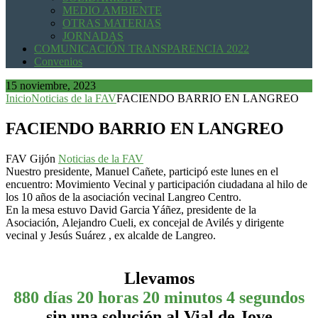
MEDIO AMBIENTE
OTRAS MATERIAS
JORNADAS
COMUNICACIÓN TRANSPARENCIA 2022
Convenios
15 noviembre, 2023
Inicio
Noticias de la FAV
FACIENDO BARRIO EN LANGREO
FACIENDO BARRIO EN LANGREO
FAV Gijón
Noticias de la FAV
Nuestro presidente, Manuel Cañete, participó este lunes en el
encuentro: Movimiento Vecinal y participación ciudadana al hilo de
los 10 años de la asociación vecinal Langreo Centro.
En la mesa estuvo David Garcia Yáñez, presidente de la
Asociación, Alejandro Cueli, ex concejal de Avilés y dirigente
vecinal y Jesús Suárez , ex alcalde de Langreo.
Llevamos
880 días 20 horas 20 minutos 4 segundos
sin una solución al Vial de Jove