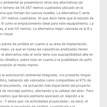
to ambiental se presentaron otras dos alternativas de
 a un terreno de 54.587 metros cuadrados ubicado en la
curva que forman los nuevos muelles. La alternativa C sería
.101 metros cuadrados. Ni que decir tiene que el estudio de
va B como el emplazamiento ideal para este equipamiento. La
as, a solo 50 metros. La alternativa mejor valorada es la B y
o visual.
 planta de pirólisis en cuanto a su área de implantación,
 mejor, ya que en todas las casuísticas analizadas tienen
la alternativa más al norte tiene una susceptibilidad alta en
io climático, sobre todo en cuanto a la posibilidad de sufrir
posición al medio marino.
 la autorización ambiental integrada, «no presenta ningún
ítico, habiendo silo valorados como compatibles el 97% de
el documento, «la actuación más impactante del proyecto
d de reciclaje químico, afectando a la calidad del aire». Pero
sitivo que llevará asimismo asociado en relación a la
. Y ahora que «la actividades proyectada», es decir, el
iante la tecnología de pirólisis, «contribuirá a la