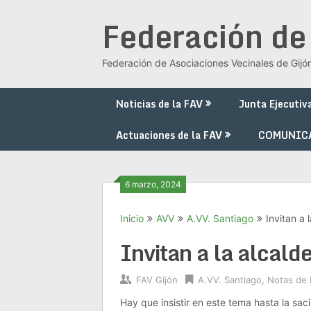
Saltar
Federación de
al
contenido
Federación de Asociaciones Vecinales de Gijó
Noticias de la FAV
Junta Ejecutiv
Actuaciones de la FAV
COMUNIC
6 marzo, 2024
Inicio
AVV
A.VV. Santiago
Invitan a 
Invitan a la alcald
FAV Gijón
A.VV. Santiago
,
Notas de 
Hay que insistir en este tema hasta la s