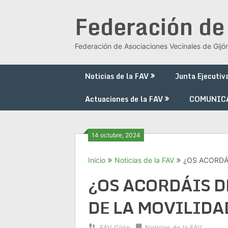
Saltar
Federación de
al
contenido
Federación de Asociaciones Vecinales de Gijó
Noticias de la FAV
Junta Ejecutiv
Actuaciones de la FAV
COMUNIC
14 octubre, 2024
Inicio
Noticias de la FAV
¿OS ACORDÁ
¿OS ACORDÁIS D
DE LA MOVILIDA
FAV Gijón
Noticias de la FAV