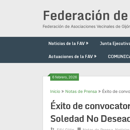
Saltar
Federación de
al
contenido
Federación de Asociaciones Vecinales de Gijó
Noticias de la FAV
Junta Ejecutiv
Actuaciones de la FAV
COMUNIC
6 febrero, 2026
Inicio
Notas de Prensa
Éxito de conv
Éxito de convocator
Soledad No Desead
FAV Gijón
Notas de Prensa
,
Noticias