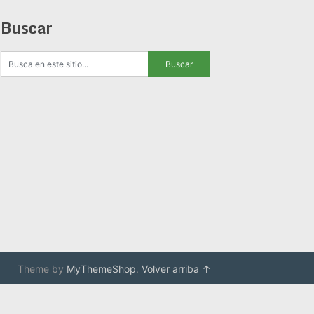
Buscar
Theme by
MyThemeShop
.
Volver arriba ↑