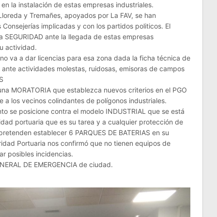
n la instalación de estas empresas industriales.
e Lloreda y Tremañes, apoyados por La FAV, se han
onsejerías implicadas y con los partidos politicos. El
 la SEGURIDAD ante la llegada de estas empresas
u actividad.
o va a dar licencias para esa zona dada la ficha técnica de
n ante actividades molestas, ruidosas, emisoras de campos
S
una MORATORIA que establezca nuevos criterios en el PGO
e a los vecinos colindantes de polígonos industriales.
nto se posicione contra el modelo INDUSTRIAL que se está
dad portuaria que es su tarea y a cualquier protección de
e pretenden establecer 6 PARQUES DE BATERIAS en su
toridad Portuaria nos confirmó que no tienen equipos de
r posibles incidencias.
GENERAL DE EMERGENCIA de ciudad.