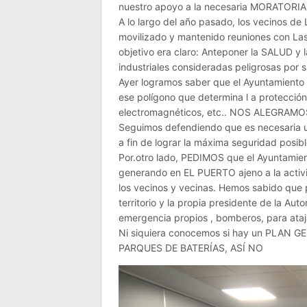
nuestro apoyo a la necesaria MORATORIA e
A lo largo del año pasado, los vecinos d
movilizado y mantenido reuniones con Las C
objetivo era claro: Anteponer la SALUD y
industriales consideradas peligrosas por s
Ayer logramos saber que el Ayuntamiento n
ese polígono que determina l a protecció
electromagnéticos, etc.. NOS ALEGRAMO
Seguimos defendiendo que es necesaria 
a fin de lograr la máxima seguridad posibl
Por.otro lado, PEDIMOS que el Ayuntamie
generando en EL PUERTO ajeno a la activi
los vecinos y vecinas. Hemos sabido qu
territorio y la propia presidente de la Au
emergencia propios , bomberos, para ataja
Ni siquiera conocemos si hay un PLAN 
PARQUES DE BATERÍAS, ASÍ NO