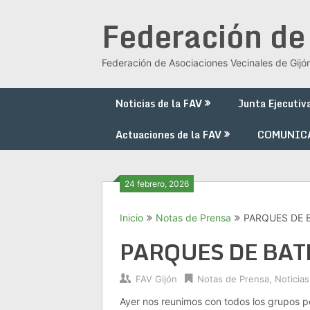
Saltar
Federación de
al
contenido
Federación de Asociaciones Vecinales de Gijó
Noticias de la FAV
Junta Ejecutiv
Actuaciones de la FAV
COMUNIC
24 febrero, 2026
Inicio
Notas de Prensa
PARQUES DE B
PARQUES DE BAT
FAV Gijón
Notas de Prensa
,
Noticias
Ayer nos reunimos con todos los grupos po