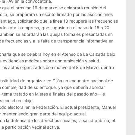
la FAV en la convocatoria.
de que el próximo 16 de marzo se celebrará reunión del
cita, se preparará un escrito firmado por las asociaciones
ntiago, solicitando que la línea 18 recupere las frecuencias
icados por la empresa, que supusieron el paso de 15 a 20
 también se abordarán las quejas formales presentadas en
 de frecuencias y a la falta de transparencia informativa en
charla que se celebra hoy en el Ateneo de La Calzada bajo
las evidencias médicas sobre contaminación y salud.
e los actos organizados con motivo del 8 de Marzo, dentro
osibilidad de organizar en Gijón un encuentro nacional de
a complejidad de su enfoque, ya que debería abordar
 —tema tratado en Mieres a finales del pasado año— e
 con el reciclaje.
iodo electoral en la Federación. El actual presidente, Manuel
n manteniendo gran parte del equipo actual.
n la defensa de los derechos sociales, la salud pública, el
la participación vecinal activa.