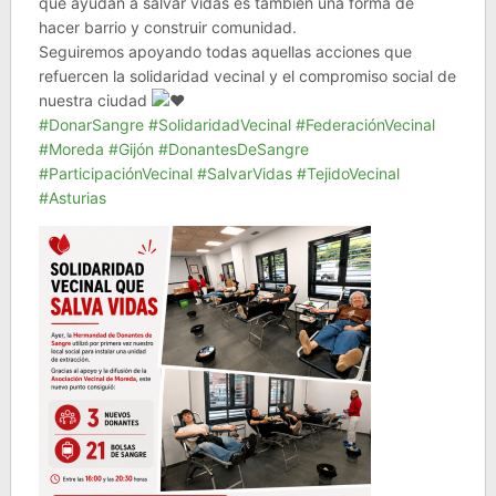
que ayudan a salvar vidas es también una forma de
hacer barrio y construir comunidad.
Seguiremos apoyando todas aquellas acciones que
refuercen la solidaridad vecinal y el compromiso social de
nuestra ciudad
#DonarSangre
#SolidaridadVecinal
#FederaciónVecinal
#Moreda
#Gijón
#DonantesDeSangre
#ParticipaciónVecinal
#SalvarVidas
#TejidoVecinal
#Asturias