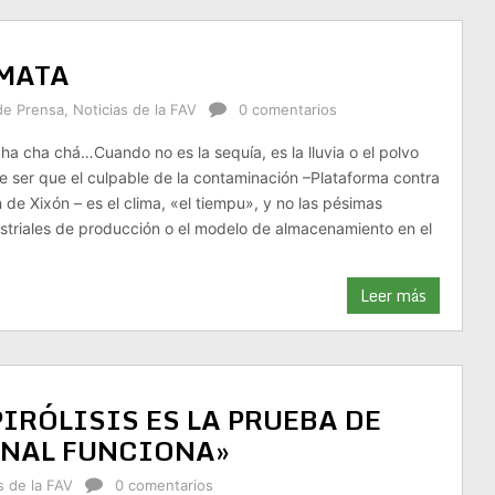
MATA
de Prensa
,
Noticias de la FAV
0 comentarios
cha cha chá…Cuando no es la sequía, es la lluvia o el polvo
e ser que el culpable de la contaminación –Plataforma contra
 de Xixón – es el clima, «el tiempu», y no las pésimas
striales de producción o el modelo de almacenamiento en el
Leer más
PIRÓLISIS ES LA PRUEBA DE
INAL FUNCIONA»
s de la FAV
0 comentarios