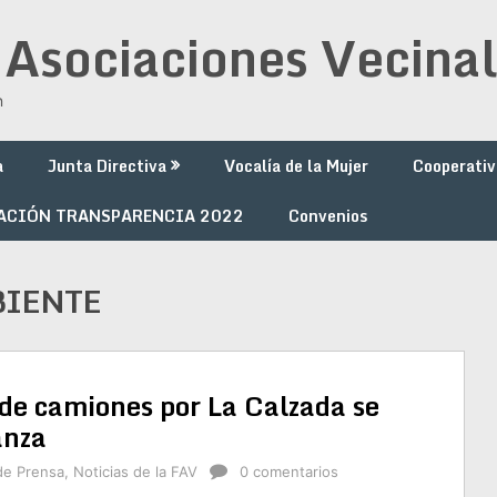
 Asociaciones Vecinal
n
a
Junta Directiva
Vocalía de la Mujer
Cooperativ
ACIÓN TRANSPARENCIA 2022
Convenios
BIENTE
o de camiones por La Calzada se
anza
de Prensa
,
Noticias de la FAV
0 comentarios