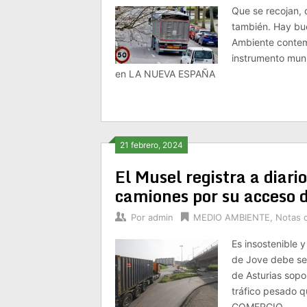
Que se recojan, 
también. Hay bu
Ambiente contem
instrumento munic
en LA NUEVA ESPAÑA
21 febrero, 2024
El Musel registra a diar
camiones por su acceso 
Por
admin
MEDIO AMBIENTE
,
Notas 
Es insostenible y
de Jove debe ser
de Asturias sopo
tráfico pesado q
COMERCIO