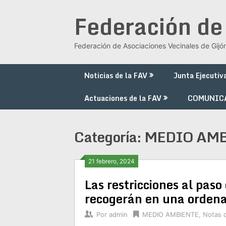
Saltar
Federación de
al
contenido
Federación de Asociaciones Vecinales de Gijó
Noticias de la FAV
Junta Ejecutiv
Actuaciones de la FAV
COMUNIC
Categoría:
MEDIO AM
21 febrero, 2024
Las restricciones al pas
recogerán en una orden
Por
admin
MEDIO AMBIENTE
,
Notas 