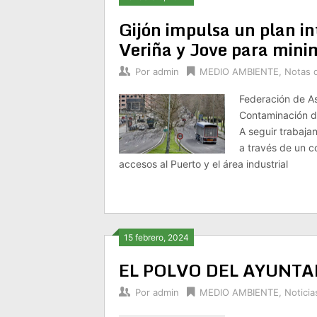
Gijón impulsa un plan in
Veriña y Jove para mini
Por
admin
MEDIO AMBIENTE
,
Notas 
Federación de As
Contaminación d
A seguir trabaja
a través de un c
accesos al Puerto y el área industrial
15 febrero, 2024
EL POLVO DEL AYUNT
Por
admin
MEDIO AMBIENTE
,
Noticia