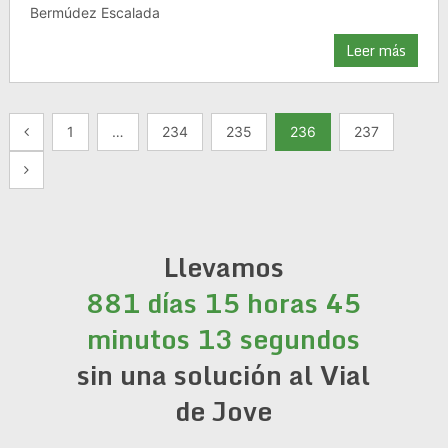
Bermúdez Escalada
Leer más
Paginación
1
…
234
235
236
237
de
entradas
Llevamos
881 días 15 horas 45
minutos 13 segundos
sin una solución al Vial
de Jove