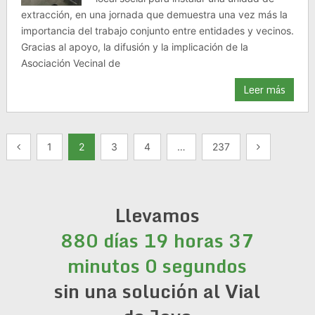
extracción, en una jornada que demuestra una vez más la
importancia del trabajo conjunto entre entidades y vecinos.
Gracias al apoyo, la difusión y la implicación de la
Asociación Vecinal de
Leer más
Paginación
1
2
3
4
…
237
de
entradas
Llevamos
880 días 19 horas 37
minutos 0 segundos
sin una solución al Vial