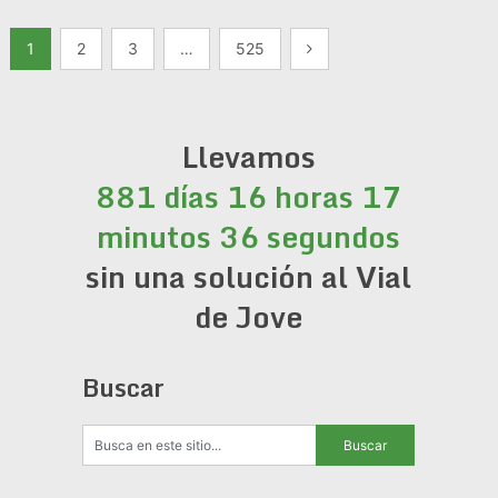
Paginación
1
2
3
…
525
de
entradas
Llevamos
881 días 16 horas 17
minutos 36 segundos
sin una solución al Vial
de Jove
Buscar