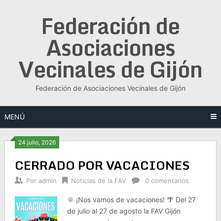
Saltar
Federación de
al
contenido
Asociaciones
Vecinales de Gijón
Federación de Asociaciones Vecinales de Gijón
MENÚ
24 julio, 2026
CERRADO POR VACACIONES
Por
admin
Noticias de la FAV
0 comentarios
🌞 ¡Nos vamos de vacaciones! 🌴 Del 27
de julio al 27 de agosto la FAV Gijón