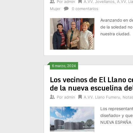
Por
admin
A.VV. Jovellanos
,
A.VV. L
Mujer
0 comentarios
Avanzando en de
de la soledad n
nuestra ciudad.
6 marzo, 2024
Los vecinos de El Llano 
de la nueva escuelina del
Por
admin
A.VV. Llano Fumeru
,
Notas
Los representant
diseñado» y que 
NUEVA ESPAÑA