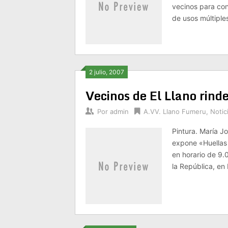
vecinos para con
de usos múltiple
2 julio, 2007
Vecinos de El Llano ri
Por
admin
A.VV. Llano Fumeru
,
Notic
Pintura. María J
expone «Huellas 
en horario de 9.
la República, en