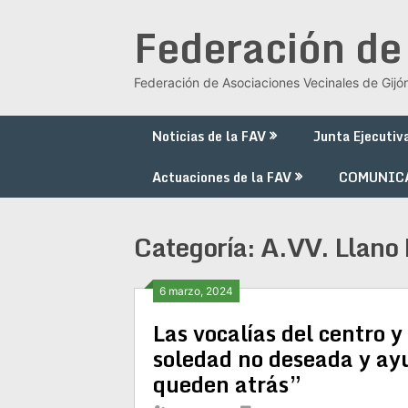
Saltar
Federación de
al
contenido
Federación de Asociaciones Vecinales de Gijó
Noticias de la FAV
Junta Ejecutiv
Actuaciones de la FAV
COMUNIC
Categoría:
A.VV. Llano
6 marzo, 2024
Las vocalías del centro y
soledad no deseada y ay
queden atrás”