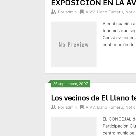
EXPOSICIÓN EN LA A
Por
admin
A.VV. Llano Fumeru
,
Notic
A continuación a
tenemos que seg
González conceja
confirmación de 
26 septiembre, 2007
Los vecinos de El Llano 
Por
admin
A.VV. Llano Fumeru
,
Notic
EL CONCEJAL del 
Participación Ciu
centro municipal