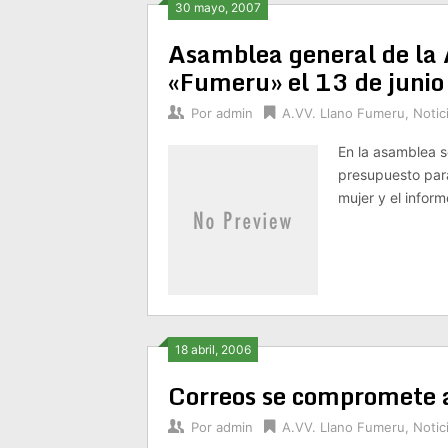
30 mayo, 2007
Asamblea general de la A
«Fumeru» el 13 de junio
Por
admin
A.VV. Llano Fumeru
,
Notic
En la asamblea s
presupuesto para
mujer y el inform
18 abril, 2006
Correos se compromete a 
Por
admin
A.VV. Llano Fumeru
,
Notic