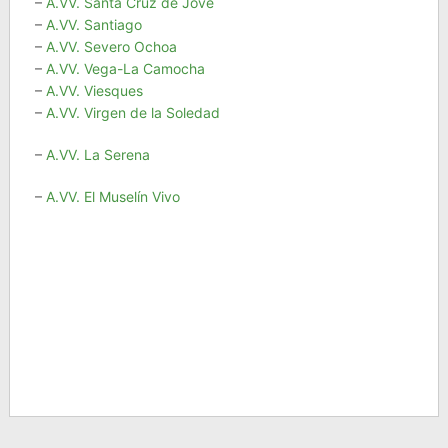
–
A.VV. Santa Cruz de Jove
–
A.VV. Santiago
–
A.VV. Severo Ochoa
–
A.VV. Vega-La Camocha
–
A.VV. Viesques
–
A.VV. Virgen de la Soledad
–
A.VV. La Serena
–
A.VV. El Muselín Vivo