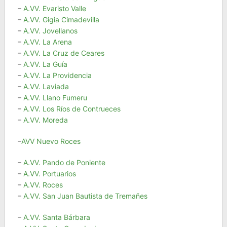
–
A.VV. Evaristo Valle
–
A.VV. Gigia Cimadevilla
–
A.VV. Jovellanos
–
A.VV. La Arena
–
A.VV. La Cruz de Ceares
–
A.VV. La Guía
–
A.VV. La Providencia
–
A.VV. Laviada
–
A.VV. Llano Fumeru
–
A.VV. Los Ríos de Contrueces
–
A.VV. Moreda
–
AVV Nuevo Roces
–
A.VV. Pando de Poniente
–
A.VV. Portuarios
–
A.VV. Roces
–
A.VV. San Juan Bautista de Tremañes
–
A.VV. Santa Bárbara