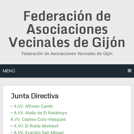
Saltar
Federación de
al
contenido
Asociaciones
Vecinales de Gijón
Federación de Asociaciones Vecinales de Gijón
MENÚ
Junta Directiva
–
A.VV. Alfonso Camín
–
A.VV. Atalía de El Natahoyo
A.VV. Ceares-Coto-Viesques
–
A.VV. El Roble Montevil
–
A.VV. Evaristo San Miguel