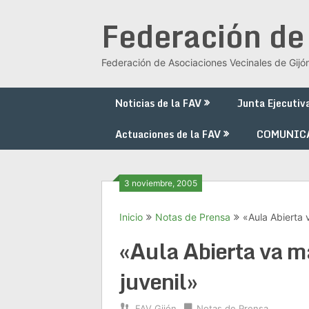
Saltar
Federación de
al
contenido
Federación de Asociaciones Vecinales de Gijó
Noticias de la FAV
Junta Ejecutiv
Actuaciones de la FAV
COMUNIC
3 noviembre, 2005
Inicio
Notas de Prensa
«Aula Abierta 
«Aula Abierta va m
juvenil»
FAV Gijón
Notas de Prensa