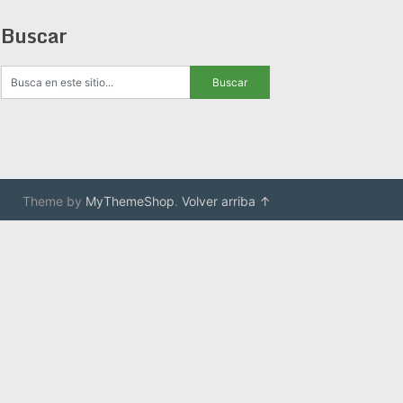
Buscar
Theme by
MyThemeShop
.
Volver arriba ↑