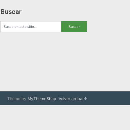
Buscar
Theme by
MyThemeShop
.
Volver arriba ↑