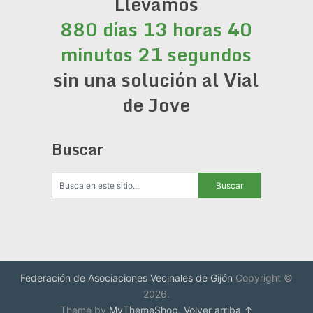
Llevamos
880 días 13 horas 40
minutos 21 segundos
sin una solución al Vial
de Jove
Buscar
Federación de Asociaciones Vecinales de Gijón
Copyright ©
2026.
Theme by
MyThemeShop
.
Volver arriba ↑