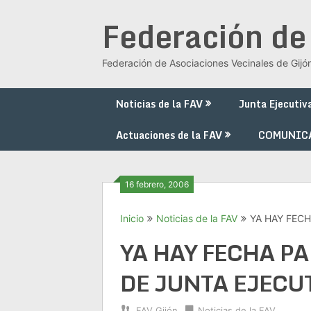
Saltar
Federación de
al
contenido
Federación de Asociaciones Vecinales de Gijó
Noticias de la FAV
Junta Ejecutiv
Actuaciones de la FAV
COMUNIC
16 febrero, 2006
Inicio
Noticias de la FAV
YA HAY FECH
YA HAY FECHA P
DE JUNTA EJECU
FAV Gijón
Noticias de la FAV