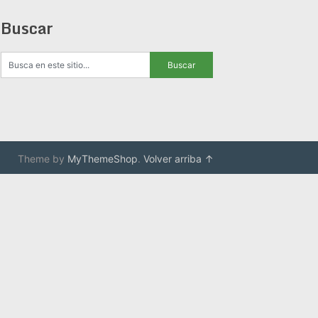
Buscar
Theme by
MyThemeShop
.
Volver arriba ↑