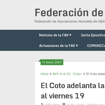
Saltar
Federación de
al
contenido
Federación de Asociaciones Vecinales de Gijó
Noticias de la FAV
Junta Ejecutiv
Actuaciones de la FAV
COMUNIC
11 enero, 2007
Inicio
AVV
A.VV. -Coto-
El Coto adel
El Coto adelanta la
al viernes 19
FAV Gijón
A.VV. -Coto-
,
Noticias de 