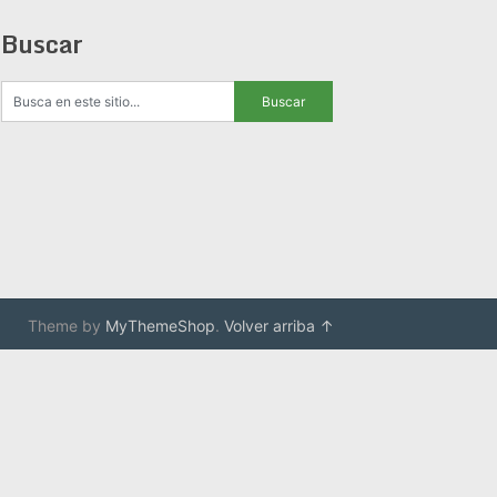
Buscar
Theme by
MyThemeShop
.
Volver arriba ↑