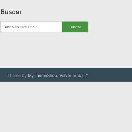
Buscar
Theme by
MyThemeShop
.
Volver arriba ↑