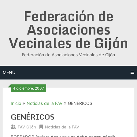
Saltar
Federación de
al
contenido
Asociaciones
Vecinales de Gijón
Federación de Asociaciones Vecinales de Gijón
MENÚ
4 diciembre, 2007
Inicio
Noticias de la FAV
GENÉRICOS
GENÉRICOS
FAV Gijón
Noticias de la FAV
BORRADOR (quiere decir que se debe borrar, añadir,