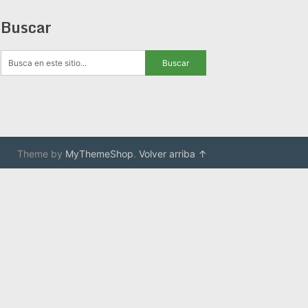
Buscar
Theme by
MyThemeShop
.
Volver arriba ↑