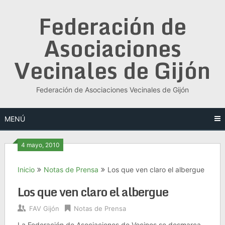
Saltar
Federación de
al
contenido
Asociaciones
Vecinales de Gijón
Federación de Asociaciones Vecinales de Gijón
MENÚ
4 mayo, 2010
Inicio
Notas de Prensa
Los que ven claro el albergue
Los que ven claro el albergue
FAV Gijón
Notas de Prensa
La Federación de Asociaciones de Vecinos se desmarca