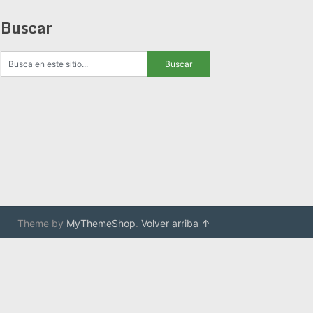
Buscar
Theme by
MyThemeShop
.
Volver arriba ↑