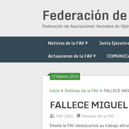
Saltar
Federación de
al
contenido
Federación de Asociaciones Vecinales de Gijó
Noticias de la FAV
Junta Ejecutiv
Actuaciones de la FAV
COMUNIC
17 febrero, 2014
Inicio
Noticias de la FAV
FALLECE MI
FALLECE MIGUE
FAV Gijón
Noticias de la FAV
Desde la FAV destacamos su trabajo altruis