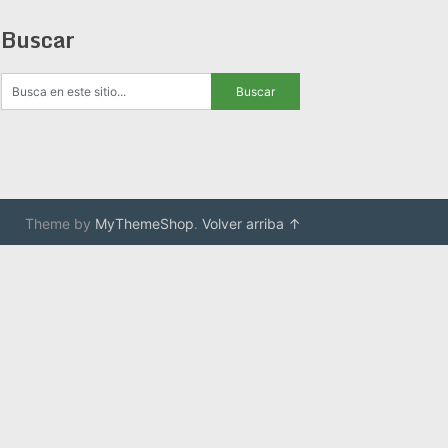
Buscar
Theme by
MyThemeShop
.
Volver arriba ↑