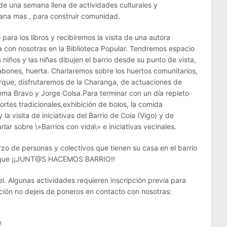
e una semana llena de actividades culturales y
ana mas , para construir comunidad.
ra los libros y recibiremos la visita de una autora
a con nosotras en la Biblioteca Popular. Tendremos espacio
 niños y las niñas dibujen el barrio desde su punto de vista,
jabones, huerta. Charlaremos sobre los huertos comunitarios,
rque, disfrutaremos de la Charanga, de actuaciones de
ema Bravo y Jorge Colsa.Para terminar con un día repleto
ortes tradicionales,exhibición de bolos, la comida
 la visita de iniciativas del Barrio de Coia (Vigo) y de
lar sobre \»Barrios con vida\» e iniciativas vecinales.
zo de personas y colectivos que tienen su casa en el barrio
de que ¡¡JUNT@S HACEMOS BARRIO!!
tel. Algunas actividades requieren inscripción previa para
ción no dejeis de poneros en contacto con nosotras:
/