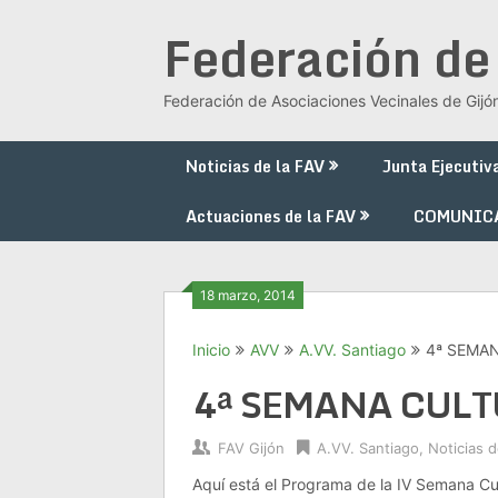
Saltar
Federación de
al
contenido
Federación de Asociaciones Vecinales de Gijó
Noticias de la FAV
Junta Ejecutiv
Actuaciones de la FAV
COMUNIC
18 marzo, 2014
Inicio
AVV
A.VV. Santiago
4ª SEMA
4ª SEMANA CUL
FAV Gijón
A.VV. Santiago
,
Noticias d
Aquí está el Programa de la IV Semana Cul