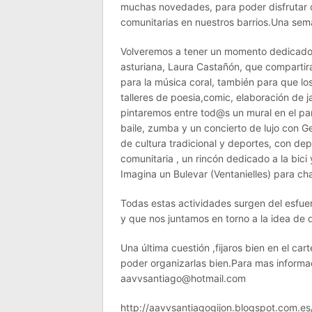
muchas novedades, para poder disfrutar d
comunitarias en nuestros barrios.Una sem
Volveremos a tener un momento dedicado pa
asturiana, Laura Castañón, que compartir
para la música coral, también para que los
talleres de poesia,comic, elaboración de 
pintaremos entre tod@s un mural en el pa
baile, zumba y un concierto de lujo con G
de cultura tradicional y deportes, con dep
comunitaria , un rincón dedicado a la bici y
Imagina un Bulevar (Ventanielles) para char
Todas estas actividades surgen del esfuer
y que nos juntamos en torno a la idea 
Una última cuestión ,fijaros bien en el car
poder organizarlas bien.Para mas informa
aavvsantiago@hotmail.com
http://aavvsantiagogijon.blogspot.com.es