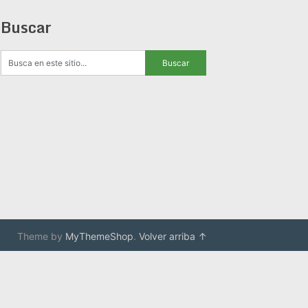
Buscar
Theme by
MyThemeShop
.
Volver arriba ↑