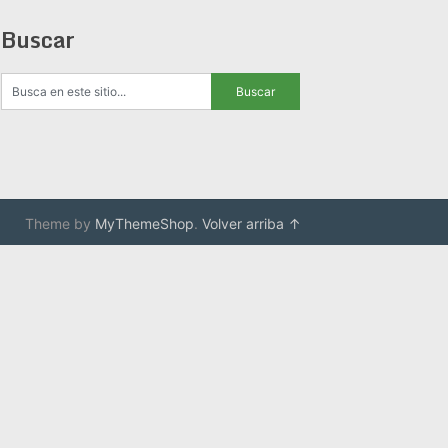
Buscar
Theme by
MyThemeShop
.
Volver arriba ↑