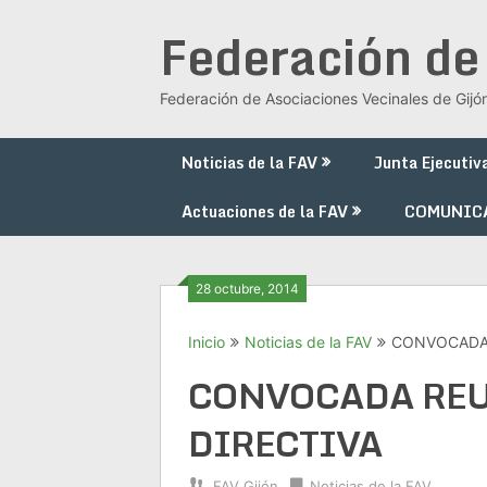
Saltar
Federación de
al
contenido
Federación de Asociaciones Vecinales de Gijó
Noticias de la FAV
Junta Ejecutiv
Actuaciones de la FAV
COMUNIC
28 octubre, 2014
Inicio
Noticias de la FAV
CONVOCADA 
CONVOCADA REU
DIRECTIVA
FAV Gijón
Noticias de la FAV