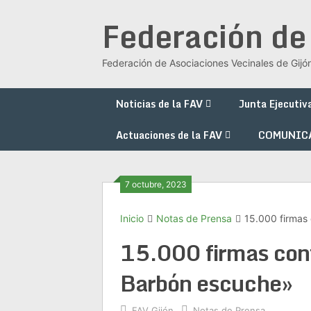
Saltar
Federación de
al
contenido
Federación de Asociaciones Vecinales de Gijó
Noticias de la FAV
Junta Ejecutiv
Actuaciones de la FAV
COMUNIC
7 octubre, 2023
Inicio
Notas de Prensa
15.000 firmas 
15.000 firmas contr
Barbón escuche»
FAV Gijón
Notas de Prensa