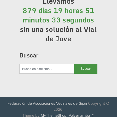
Llevamos
879 días 19 horas 51
minutos 34 segundos
sin una solución al Vial
de Jove
Buscar
Federación de Asociaciones Vecinales de Gijón
Copyright ©
2026.
Theme by
MyThemeShop
.
Volver arriba ↑