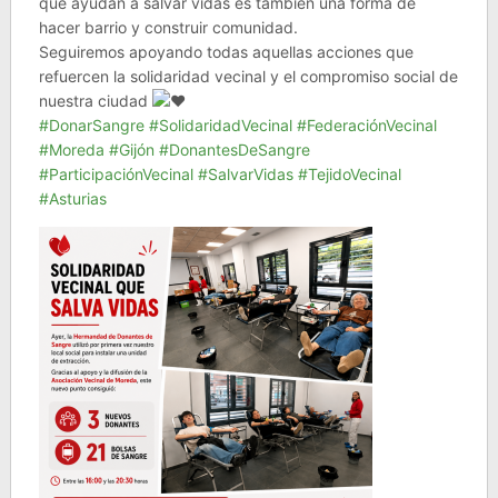
que ayudan a salvar vidas es también una forma de
hacer barrio y construir comunidad.
Seguiremos apoyando todas aquellas acciones que
refuercen la solidaridad vecinal y el compromiso social de
nuestra ciudad
#DonarSangre
#SolidaridadVecinal
#FederaciónVecinal
#Moreda
#Gijón
#DonantesDeSangre
#ParticipaciónVecinal
#SalvarVidas
#TejidoVecinal
#Asturias